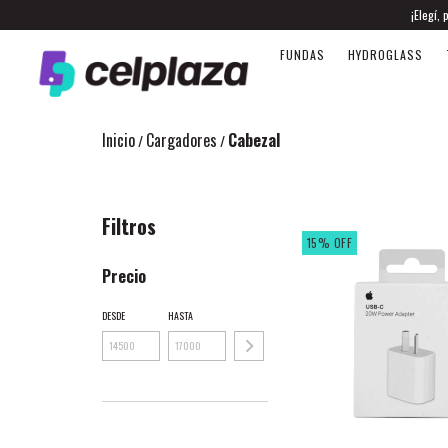
¡Elegí,
FUNDAS
HYDROGLASS
Inicio
Cargadores
Cabezal
/
/
Filtros
15
%
OFF
Precio
DESDE
HASTA