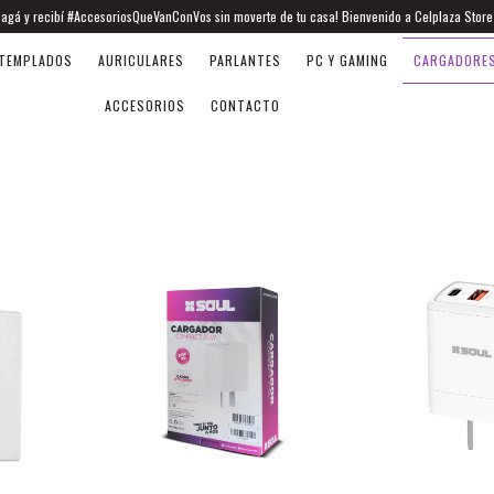
 pagá y recibí #AccesoriosQueVanConVos sin moverte de tu casa! Bienvenido a Celplaza Store
TEMPLADOS
AURICULARES
PARLANTES
PC Y GAMING
CARGADORE
ACCESORIOS
CONTACTO