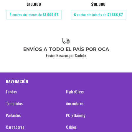
$10.000
$10.000
6
cuotas sin interés de
$1.666,67
6
cuotas sin interés de
$1.666,67
ENVÍOS A TODO EL PAÍS POR OCA
Envíos Rosario por Cadete
NAVEGACIÓN
Fundas
HydroGlass
Templados
Auriculares
Parlantes
PC y Gaming
Cargadores
Cables