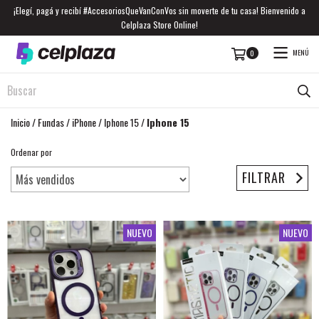
¡Elegí, pagá y recibí #AccesoriosQueVanConVos sin moverte de tu casa! Bienvenido a
Celplaza Store Online!
MENÚ
0
Inicio
/
Fundas
/
iPhone
/
Iphone 15
/
Iphone 15
Ordenar por
FILTRAR
NUEVO
NUEVO