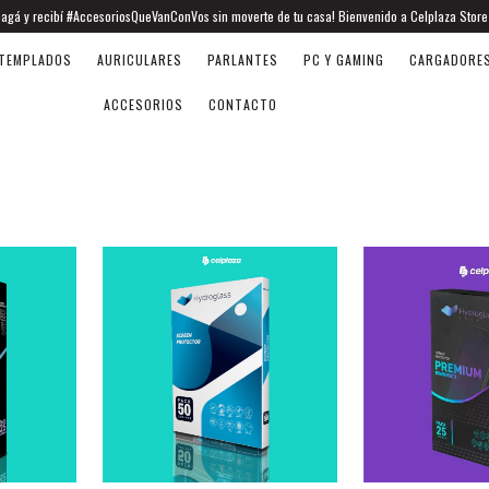
 pagá y recibí #AccesoriosQueVanConVos sin moverte de tu casa! Bienvenido a Celplaza Store
TEMPLADOS
AURICULARES
PARLANTES
PC Y GAMING
CARGADORE
ACCESORIOS
CONTACTO