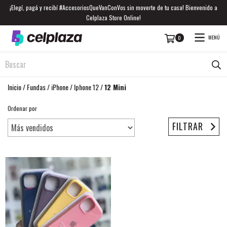
¡Elegí, pagá y recibí #AccesoriosQueVanConVos sin moverte de tu casa! Bienvenido a
Celplaza Store Online!
MENÚ
0
Inicio
/
Fundas
/
iPhone
/
Iphone 12
/
12 Mini
Ordenar por
FILTRAR