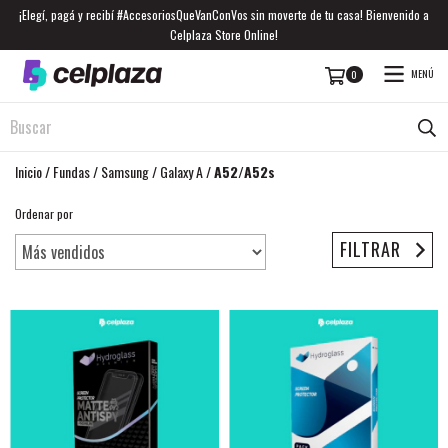
¡Elegí, pagá y recibí #AccesoriosQueVanConVos sin moverte de tu casa! Bienvenido a
Celplaza Store Online!
MENÚ
0
Inicio
/
Fundas
/
Samsung
/
Galaxy A
/
A52/A52s
Ordenar por
FILTRAR